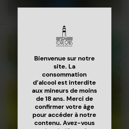
Bienvenue sur notre
site. La
consommation
d’alcool est interdite
aux mineurs de moins
de 18 ans. Merci de
confirmer votre âge
pour accéder à notre
contenu. Avez-vous